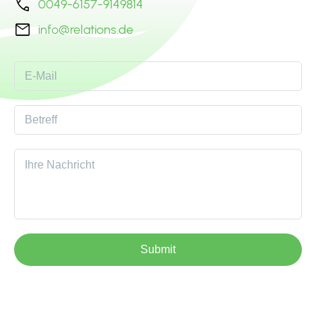
0049-6157-9149814
info@relations.de